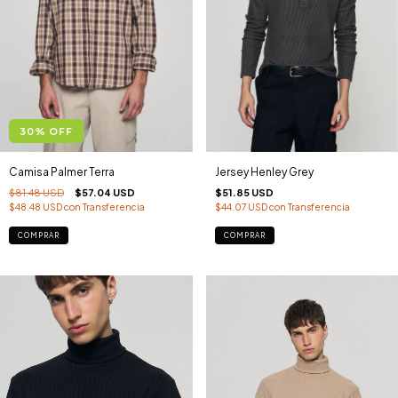
30
%
OFF
Camisa Palmer Terra
Jersey Henley Grey
$81.48 USD
$57.04 USD
$51.85 USD
$48.48 USD
con
Transferencia
$44.07 USD
con
Transferencia
COMPRAR
COMPRAR