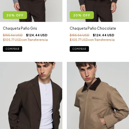
20
%
OFF
20
%
OFF
Chaqueta Paño Gris
Chaqueta Paño Chocolate
$155.56 USD
$124.44 USD
$155.56 USD
$124.44 USD
$105.77 USD
con
Transferencia
$105.77 USD
con
Transferencia
COMPRAR
COMPRAR