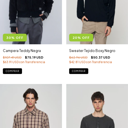
30
%
OFF
20
%
OFF
Campera Teddy Negra
Sweater Tejido Boxy Negro
$107.41 USD
$75.19 USD
$62.96 USD
$50.37 USD
$63.91 USD
con
Transferencia
$42.81 USD
con
Transferencia
COMPRAR
COMPRAR