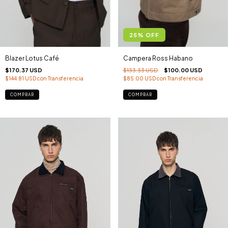
25
%
OFF
Blazer Lotus Café
Campera Ross Habano
$170.37 USD
$133.33 USD
$100.00 USD
$144.81 USD
con
Transferencia
$85.00 USD
con
Transferencia
COMPRAR
COMPRAR