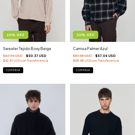
20
%
OFF
30
%
OFF
Sweater Tejido Boxy Beige
Camisa Palmer Azul
$62.96 USD
$50.37 USD
$81.48 USD
$57.04 USD
$42.81 USD
con
Transferencia
$48.48 USD
con
Transferencia
COMPRAR
COMPRAR