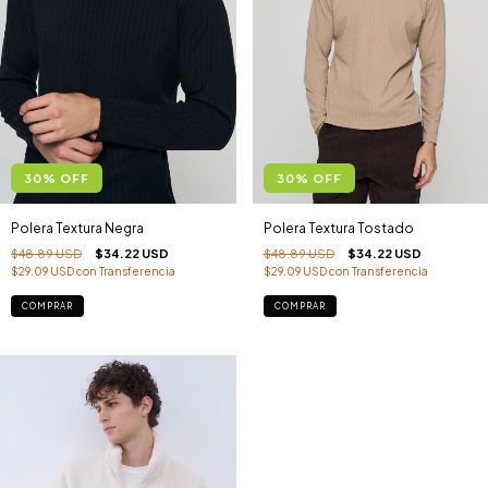
30
%
OFF
30
%
OFF
Polera Textura Negra
Polera Textura Tostado
$48.89 USD
$34.22 USD
$48.89 USD
$34.22 USD
$29.09 USD
con
Transferencia
$29.09 USD
con
Transferencia
COMPRAR
COMPRAR