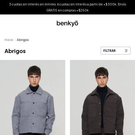
3 cuotas sin interés sin mínimo. 6 cuotas sin interés a partir de +$300k. Envío
GRATIS en compras +$250k
Inicio
.
Abrigos
Abrigos
FILTRAR