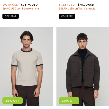
$92.59 USD
$78.70 USD
$92.59 USD
$78.70 USD
$66.90 USD
con
Transferencia
$66.90 USD
con
Transferencia
COMPRAR
COMPRAR
35
%
OFF
20
%
OFF