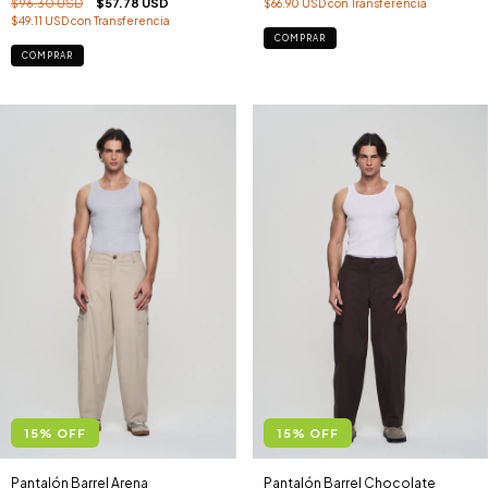
$96.30 USD
$57.78 USD
$66.90 USD
con
Transferencia
$49.11 USD
con
Transferencia
COMPRAR
COMPRAR
15
%
OFF
15
%
OFF
Pantalón Barrel Arena
Pantalón Barrel Chocolate