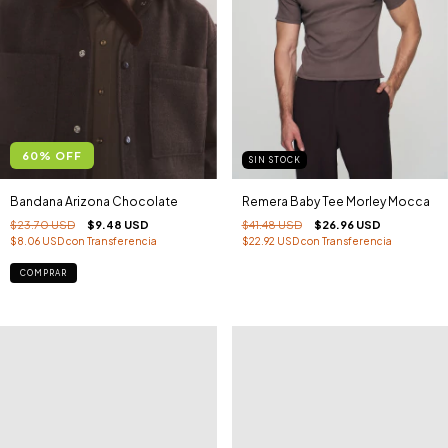
60
%
OFF
SIN STOCK
Bandana Arizona Chocolate
Remera Baby Tee Morley Mocca
$23.70 USD
$9.48 USD
$41.48 USD
$26.96 USD
$8.06 USD
con
Transferencia
$22.92 USD
con
Transferencia