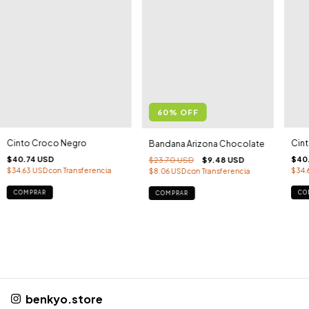
60
%
OFF
Cin
Cinto Croco Negro
Bandana Arizona Chocolate
$40
$40.74 USD
$23.70 USD
$9.48 USD
$34.
$34.63 USD
con
Transferencia
$8.06 USD
con
Transferencia
CO
COMPRAR
benkyo.store