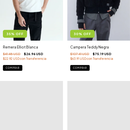
35
%
OFF
30
%
OFF
Remera Elliot Blanca
Campera Teddy Negra
$41.48 USD
$26.96 USD
$107.41 USD
$75.19 USD
$22.92 USD
con
Transferencia
$63.91 USD
con
Transferencia
COMPRAR
COMPRAR