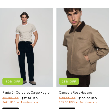
40
%
OFF
25
%
OFF
Pantalón Corderoy Cargo Negro
Campera Ross Habano
$96.30 USD
$57.78 USD
$133.33 USD
$100.00 USD
$49.11 USD
con
Transferencia
$85.00 USD
con
Transferencia