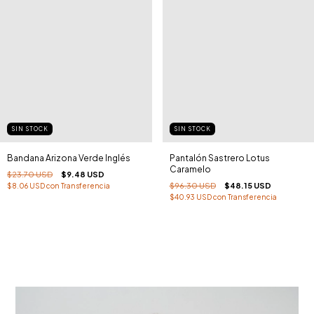
SIN STOCK
SIN STOCK
Pantalón Sastrero Lotus
Bandana Arizona Verde Inglés
Caramelo
$23.70 USD
$9.48 USD
$96.30 USD
$48.15 USD
$8.06 USD
con
Transferencia
$40.93 USD
con
Transferencia