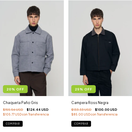
20
%
OFF
25
%
OFF
Chaqueta Paño Gris
Campera Ross Negra
$155.56 USD
$124.44 USD
$133.33 USD
$100.00 USD
$105.77 USD
con
Transferencia
$85.00 USD
con
Transferencia
COMPRAR
COMPRAR