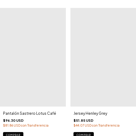
Pantalón Sastrero Lotus Café
Jersey Henley Grey
$96.30 USD
$51.85 USD
$81.86 USD
con
Transferencia
$44.07 USD
con
Transferencia
COMPRAR
COMPRAR