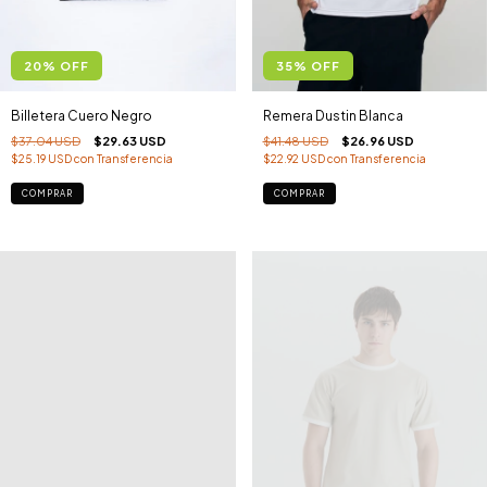
20
%
OFF
35
%
OFF
Billetera Cuero Negro
Remera Dustin Blanca
$37.04 USD
$29.63 USD
$41.48 USD
$26.96 USD
$25.19 USD
con
Transferencia
$22.92 USD
con
Transferencia
COMPRAR