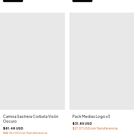
Camisa Sastrera Corbata Visón
Pack Medias Logo x3
Oscuro
$31.85 USD
$81.48 USD
$27.07 USD
con
Transferencia
$69.26 USD
con
Transferencia