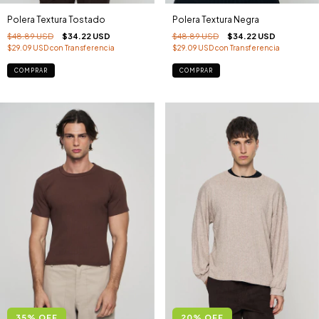
Polera Textura Tostado
Polera Textura Negra
$48.89 USD
$34.22 USD
$48.89 USD
$34.22 USD
$29.09 USD
con
Transferencia
$29.09 USD
con
Transferencia
COMPRAR
COMPRAR
35
%
OFF
20
%
OFF