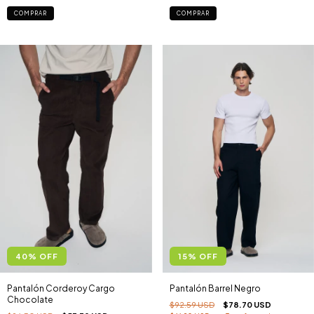
COMPRAR
COMPRAR
40
%
OFF
15
%
OFF
Pantalón Corderoy Cargo
Pantalón Barrel Negro
Chocolate
$92.59 USD
$78.70 USD