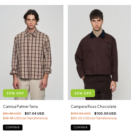
30
%
OFF
25
%
OFF
Camisa Palmer Terra
Campera Ross Chocolate
$81.48 USD
$57.04 USD
$133.33 USD
$100.00 USD
$48.48 USD
con
Transferencia
$85.00 USD
con
Transferencia
COMPRAR
COMPRAR