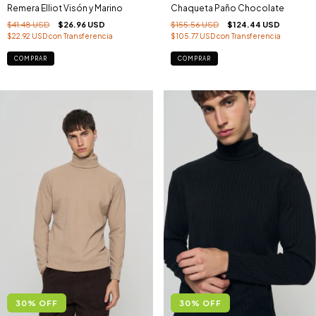
Remera Elliot Visón y Marino
Chaqueta Paño Chocolate
$41.48 USD
$26.96 USD
$155.56 USD
$124.44 USD
$22.92 USD
con
Transferencia
$105.77 USD
con
Transferencia
COMPRAR
COMPRAR
30
%
OFF
30
%
OFF