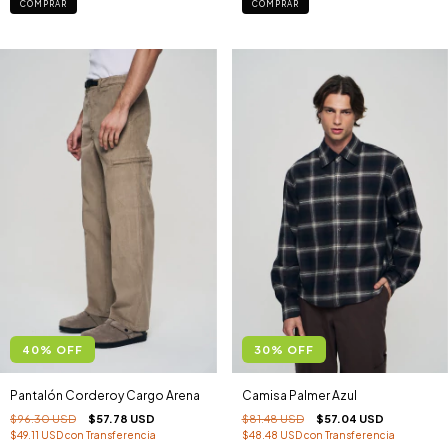
COMPRAR
COMPRAR
40
%
OFF
30
%
OFF
Pantalón Corderoy Cargo Arena
Camisa Palmer Azul
$96.30 USD
$57.78 USD
$81.48 USD
$57.04 USD
$49.11 USD
con
Transferencia
$48.48 USD
con
Transferencia