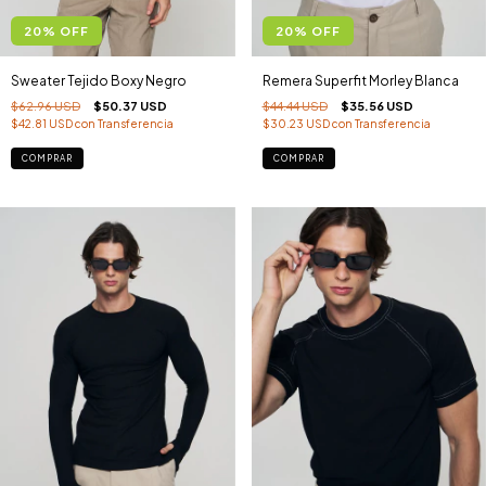
20
%
OFF
20
%
OFF
Sweater Tejido Boxy Negro
Remera Superfit Morley Blanca
$62.96 USD
$50.37 USD
$44.44 USD
$35.56 USD
$42.81 USD
con
Transferencia
$30.23 USD
con
Transferencia
COMPRAR
COMPRAR