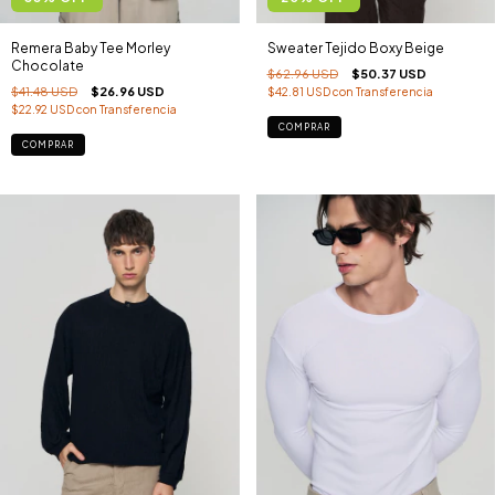
Remera Baby Tee Morley
Sweater Tejido Boxy Beige
Chocolate
$62.96 USD
$50.37 USD
$41.48 USD
$26.96 USD
$42.81 USD
con
Transferencia
$22.92 USD
con
Transferencia
COMPRAR
COMPRAR