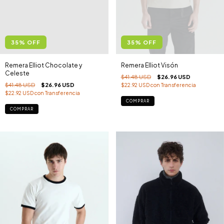
35
%
OFF
35
%
OFF
Remera Elliot Visón
Remera Elliot Chocolate y
Celeste
$41.48 USD
$26.96 USD
$41.48 USD
$26.96 USD
$22.92 USD
con
Transferencia
$22.92 USD
con
Transferencia
COMPRAR
COMPRAR