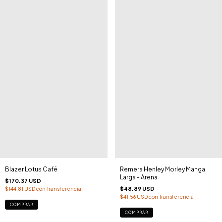
Blazer Lotus Café
Remera Henley Morley Manga
Larga - Arena
$170.37 USD
$48.89 USD
$144.81 USD
con
Transferencia
$41.56 USD
con
Transferencia
COMPRAR
COMPRAR