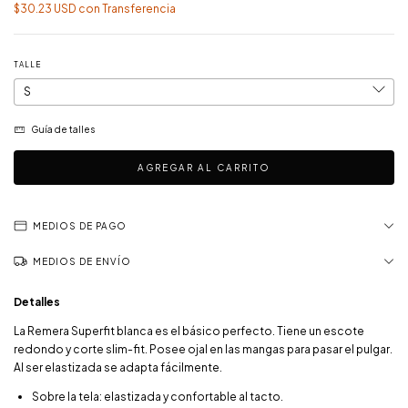
$30.23 USD
con
Transferencia
TALLE
Guía de talles
MEDIOS DE PAGO
MEDIOS DE ENVÍO
Detalles
La Remera Superfit blanca es el básico perfecto. Tiene un escote
redondo y corte slim-fit. Posee ojal en las mangas para pasar el pulgar.
Al ser elastizada se adapta fácilmente.
Sobre la tela: elastizada y confortable al tacto.