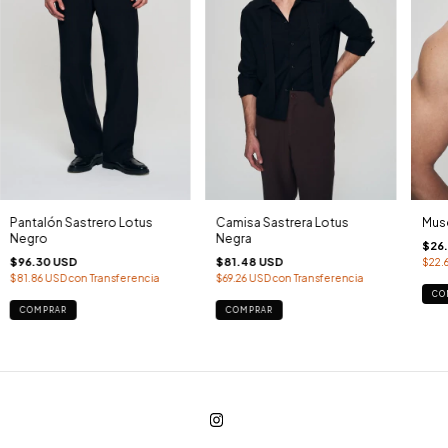
Pantalón Sastrero Lotus
Camisa Sastrera Lotus
Musc
Negro
Negra
$26
$96.30 USD
$81.48 USD
$22.
$81.86 USD
con
Transferencia
$69.26 USD
con
Transferencia
CO
COMPRAR
COMPRAR