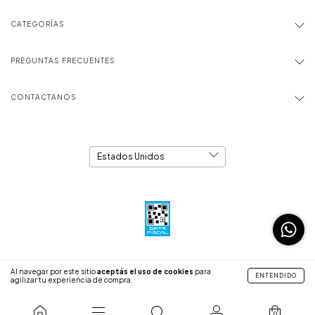
CATEGORÍAS
PREGUNTAS FRECUENTES
CONTACTANOS
Al navegar por este sitio
aceptás el uso de cookies
para
Copyright Benkyo - 2026. Todos los derechos reservados.
ENTENDIDO
agilizar tu experiencia de compra.
Defensa de las y los consumidores. Para reclamos
ingresá acá.
Botón de arrepentimiento
0