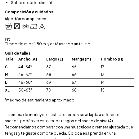
Sobre el corte: slim-fit.
Composición y cuidados
Algodón con spandex
Fit
El modelo mide 1,80 m. y está usando un talle M.
Guía de talles
Talle
Ancho (A)
Largo (L)
Manga (M)
Hombro (H)
S
44-54*
67
65
12
M
46-57*
68
66
13
L
48-60*
69
67
14
XL
50-63*
70
68
15
*máximo de estiramiento aproximado.
La remera de morley se ajusta al cuerpo y se adapta a diferentes
anchos, podés ver esto en los rangos del ancho de sisa (A).
Recomendamos comparar con una musculosa o remera ajustada que
tengas y te guste como te queda. Colocá esa prenda en una