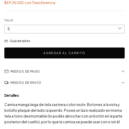
$69.26 USD
con
Transferencia
TALLE
Guía de talles
MEDIOS DE PAGO
MEDIOS DE ENVÍO
Detalles
Camisa manga larga de tela sastrera color visón. Botones a la vista y
bolsillo plaqué del lado izquierdo. Posee un lazo realizado en misma
tela a tono desmontable (lo podés abrochar con un botón en la parte
posterior del cuello), por lo que la camisa se puede usar con o sin él.