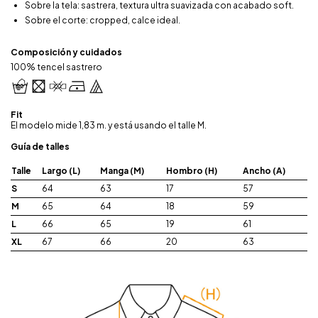
Sobre la tela: sastrera, textura ultra suavizada con acabado soft.
Sobre el corte: cropped, calce ideal.
Composición y cuidados
100% tencel sastrero
Fit
El modelo mide 1,83 m. y está usando el talle M.
Guía de talles
Talle
Largo (L)
Manga (M)
Hombro (H)
Ancho (A)
S
64
63
17
57
M
65
64
18
59
L
66
65
19
61
XL
67
66
20
63