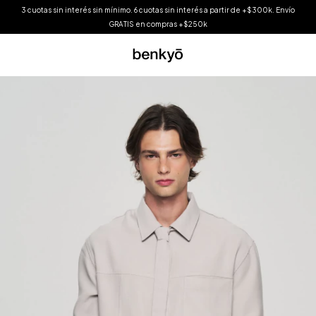
3 cuotas sin interés sin mínimo. 6 cuotas sin interés a partir de +$300k. Envío
GRATIS en compras +$250k