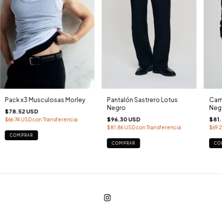
Pack x3 Musculosas Morley
Pantalón Sastrero Lotus
Cami
Negro
Neg
$78.52 USD
$96.30 USD
$81
$66.74 USD
con
Transferencia
$81.86 USD
con
Transferencia
$69.
COMPRAR
COMPRAR
CO